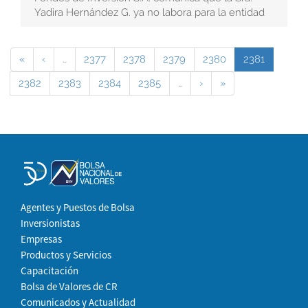
Yadira Hernández G. ya no labora para la entidad
«
‹
…
2377
2378
2379
2380
2381
2382
2383
2384
2385
…
›
»
Agentes y Puestos de Bolsa
Inversionistas
Empresas
Productos y Servicios
Capacitación
Bolsa de Valores de CR
Comunicados y Actualidad