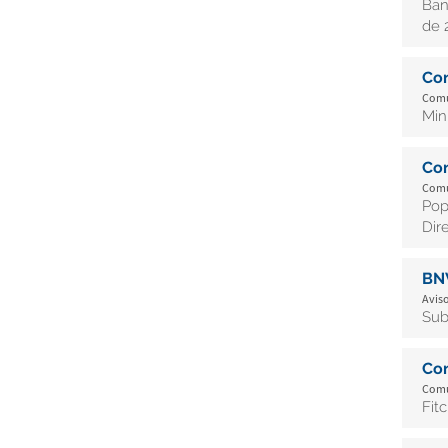
Ban
de 
Co
Comu
Min
Co
Comu
Pop
Dire
BN
Aviso
Sub
Co
Comu
Fit