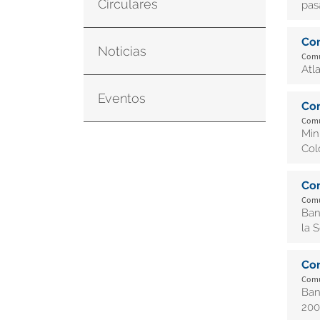
Circulares
pas
Co
Noticias
Comu
Atl
Eventos
Co
Comu
Min
Col
Co
Comu
Ban
la S
Co
Comu
Ban
200