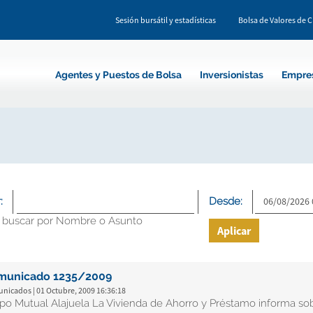
Sesión bursátil y estadísticas
Bolsa de Valores de 
Agentes y Puestos de Bolsa
Inversionistas
Empre
:
Desde:
 buscar por Nombre o Asunto
Aplicar
municado 1235/2009
nicados | 01 Octubre, 2009 16:36:18
po Mutual Alajuela La Vivienda de Ahorro y Préstamo informa sobr