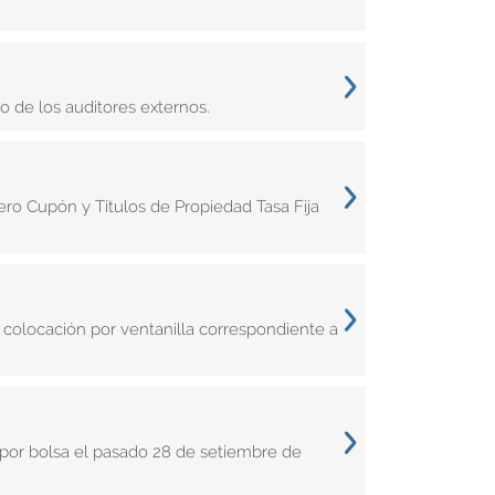
o de los auditores externos.
ro Cupón y Títulos de Propiedad Tasa Fija
colocación por ventanilla correspondiente a
 por bolsa el pasado 28 de setiembre de