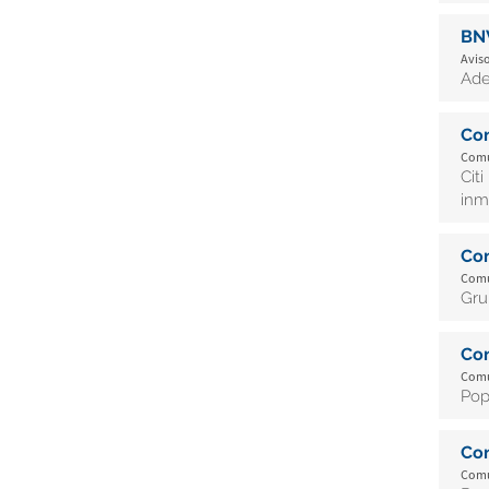
BN
Aviso
Ade
Co
Comu
Cit
inm
Co
Comu
Gru
Co
Comu
Pop
Co
Comu