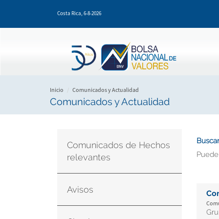
Pasar
Costa Rica,
6-8-2026
al
contenido
principal
Inicio
Comunicados y Actualidad
Comunicados y Actualidad
Buscar
Comunicados de Hechos
Puede
relevantes
Avisos
Co
Comu
Gru