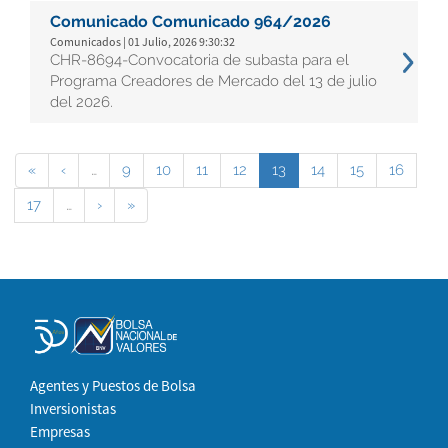
Comunicado Comunicado 964/2026
Comunicados | 01 Julio, 2026 9:30:32
CHR-8694-Convocatoria de subasta para el
Programa Creadores de Mercado del 13 de julio
del 2026.
«
‹
…
9
10
11
12
13
14
15
16
17
…
›
»
Agentes y Puestos de Bolsa
Inversionistas
Empresas