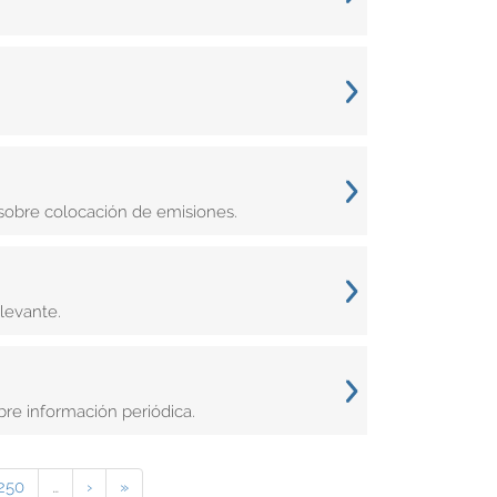
obre colocación de emisiones.
levante.
bre información periódica.
250
…
›
»