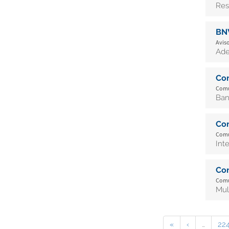
Res
BN
Aviso
Ade
Co
Comu
Ban
Co
Comu
Int
Co
Comu
Mul
«
‹
…
22