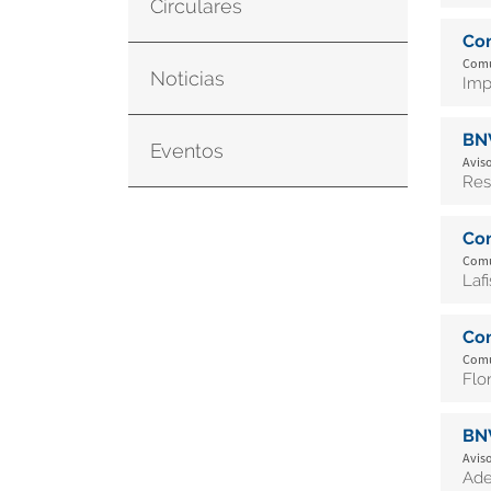
Circulares
Co
Comu
Noticias
Imp
BN
Eventos
Aviso
Res
Co
Comu
Laf
Co
Comu
Flo
BN
Aviso
Ade