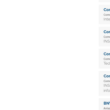
Co
Comu
Int
Co
Comu
INS
Co
Comu
Tec
Co
Comu
INS
inf
BN
Aviso