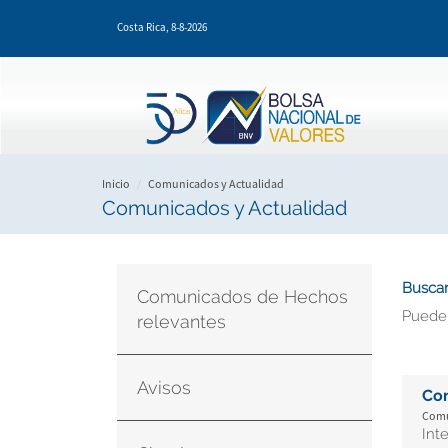
Pasar
Costa Rica,
8-8-2026
al
contenido
principal
Inicio
Comunicados y Actualidad
Comunicados y Actualidad
Buscar
Comunicados de Hechos
Puede
relevantes
Avisos
Co
Comu
Int