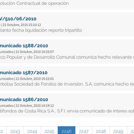
olución Contractual de operación
V/510/06/2010
 | 21 Octubre, 2010 15:10:12
lanto fecha liquidación reporto tripartito
municado 1588/2010
nicados | 21 Octubre, 2010 14:33:07
co Popular y de Desarrollo Comunal comunica hecho relevante s
municado 1587/2010
nicados | 21 Octubre, 2010 14:22:01
erbolsa Sociedad de Fondos de Inversión, S.A. comunica hecho re
municado 1586/2010
nicados | 21 Octubre, 2010 14:19:12
tifondos de Costa Rica S.A., S.F.I. envía comunicado de ínteres so
42
2243
2244
2245
2246
2247
2248
2249
2