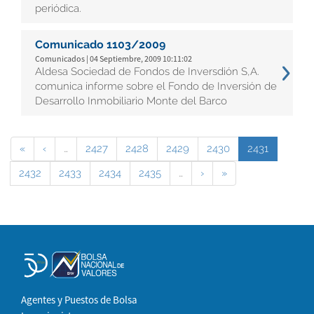
periódica.
Comunicado 1103/2009
Comunicados | 04 Septiembre, 2009 10:11:02
Aldesa Sociedad de Fondos de Inversdión S,A.
comunica informe sobre el Fondo de Inversión de
Desarrollo Inmobiliario Monte del Barco
«
‹
…
2427
2428
2429
2430
2431
2432
2433
2434
2435
…
›
»
Agentes y Puestos de Bolsa