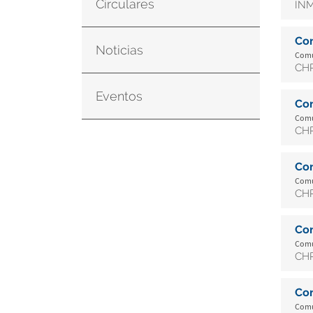
Circulares
INM
Co
Noticias
Comu
CHR
Eventos
Co
Comu
CHR
Co
Comu
CHR
Co
Comu
CHR
Co
Comu