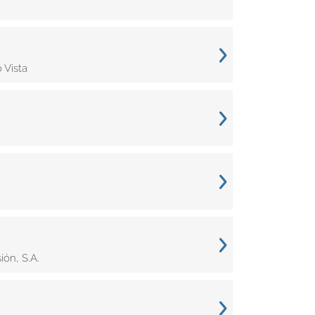
 Vista
ón, S.A.