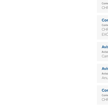
Comu
CHR
Co
Comu
CH
EXÓ
Av
Aviso
Cam
Av
Aviso
Anu
Co
Comu
CHR