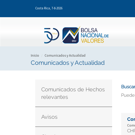
Pasar
Costa Rica,
7-8-2026
al
contenido
principal
Inicio
Comunicados y Actualidad
Comunicados y Actualidad
Buscar
Comunicados de Hechos
Puede
relevantes
Avisos
Co
Comu
CHR