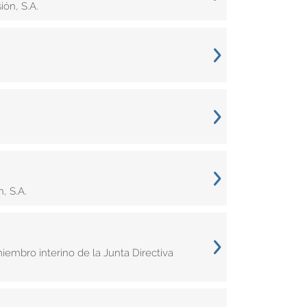
ón, S.A.
, S.A.
bro interino de la Junta Directiva