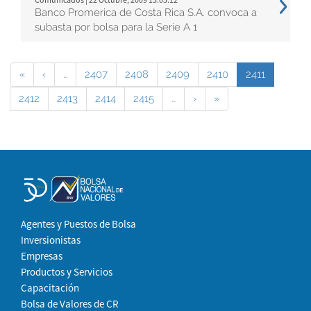
Banco Promerica de Costa Rica S.A. convoca a
subasta por bolsa para la Serie A 1
«
‹
…
2407
2408
2409
2410
2411
2412
2413
2414
2415
…
›
»
Agentes y Puestos de Bolsa
Inversionistas
Empresas
Productos y Servicios
Capacitación
Bolsa de Valores de CR