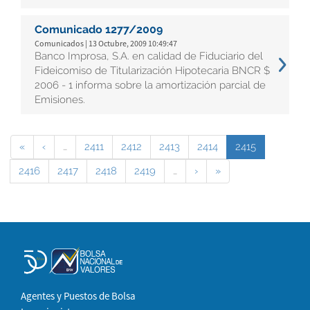
Comunicado 1277/2009
Comunicados | 13 Octubre, 2009 10:49:47
Banco Improsa, S.A. en calidad de Fiduciario del
Fideicomiso de Titularización Hipotecaria BNCR $
2006 - 1 informa sobre la amortización parcial de
Emisiones.
«
‹
…
2411
2412
2413
2414
2415
2416
2417
2418
2419
…
›
»
Agentes y Puestos de Bolsa