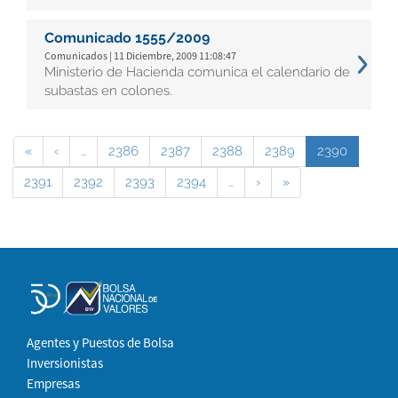
Comunicado 1555/2009
Comunicados | 11 Diciembre, 2009 11:08:47
Ministerio de Hacienda comunica el calendario de
subastas en colones.
«
‹
…
2386
2387
2388
2389
2390
2391
2392
2393
2394
…
›
»
Agentes y Puestos de Bolsa
Inversionistas
Empresas