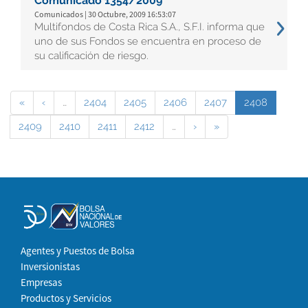
Comunicado 1354/2009
Comunicados | 30 Octubre, 2009 16:53:07
Multifondos de Costa Rica S.A., S.F.I. informa que
uno de sus Fondos se encuentra en proceso de
su calificación de riesgo.
«
‹
…
2404
2405
2406
2407
2408
2409
2410
2411
2412
…
›
»
Agentes y Puestos de Bolsa
Inversionistas
Empresas
Productos y Servicios