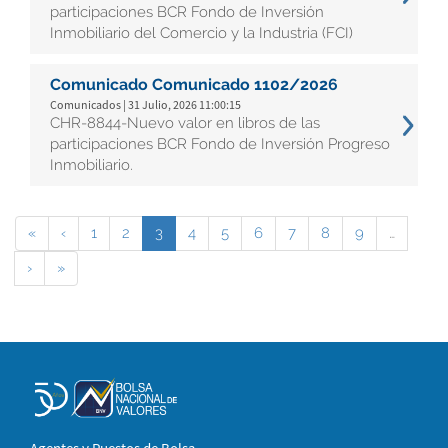
participaciones BCR Fondo de Inversión
Inmobiliario del Comercio y la Industria (FCI)
Comunicado Comunicado 1102/2026
Comunicados | 31 Julio, 2026 11:00:15
CHR-8844-Nuevo valor en libros de las
participaciones BCR Fondo de Inversión Progreso
Inmobiliario.
«
‹
1
2
3
4
5
6
7
8
9
…
›
»