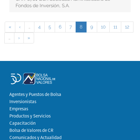
Fondos de Inversión, S.A.
«
‹
…
4
5
6
7
8
9
10
11
12
…
›
»
Agentes y Puestos de Bolsa
Inversionistas
Empresas
Productos y Servicios
Capacitación
Bolsa de Valores de CR
Comunicados y Actualidad