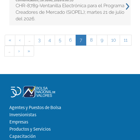
CHR-8789-Ventanilla Electrónica para el Programa
Creadores de Mercado (SIOPEL); martes 21 de julio
del 2026.
«
‹
…
3
4
5
6
7
8
9
10
11
…
›
»
Agentes y Puestos de Bolsa
Inversionistas
Empresas
Productos y Servicios
Capacitación