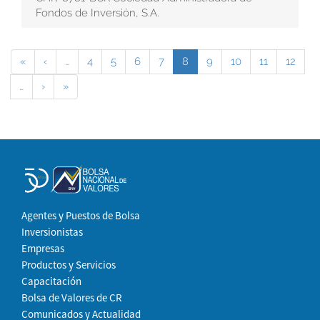
Fondos de Inversión, S.A.
«
‹
…
4
5
6
7
8
9
10
11
12
…
›
»
Agentes y Puestos de Bolsa
Inversionistas
Empresas
Productos y Servicios
Capacitación
Bolsa de Valores de CR
Comunicados y Actualidad