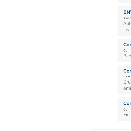
BN
Aviso
Aut
Inv
Co
Comun
Ban
Co
Comun
Gru
emi
Co
Comun
Fin