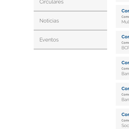
Circulares
Co
Comun
Noticias
Mul
Co
Eventos
Comun
BCR
Co
Comun
Ban
Co
Comun
Ban
Co
Comun
Soc