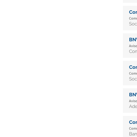
Co
Comun
Soc
BN
Aviso
Com
Co
Comun
Soc
BN
Aviso
Ade
Co
Comun
Ban