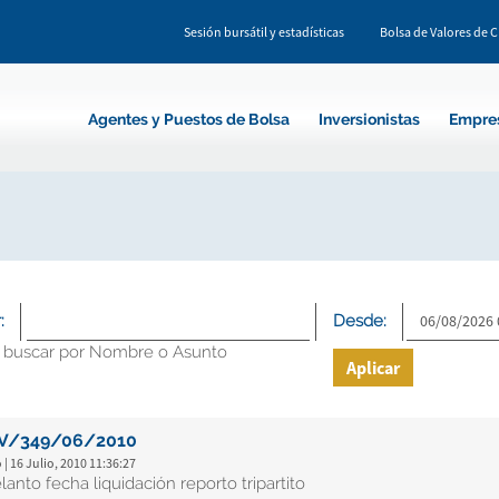
Sesión bursátil y estadísticas
Bolsa de Valores de 
Agentes y Puestos de Bolsa
Inversionistas
Empre
:
Desde:
 buscar por Nombre o Asunto
Aplicar
V/349/06/2010
 | 16 Julio, 2010 11:36:27
lanto fecha liquidación reporto tripartito