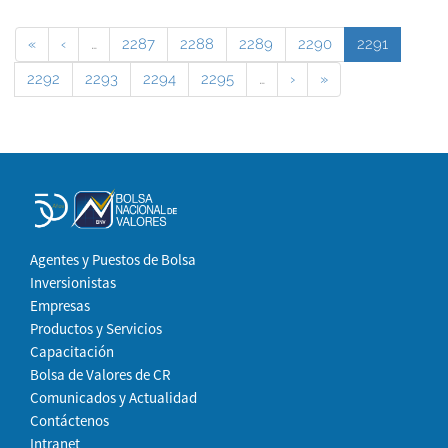
«
‹
…
2287
2288
2289
2290
2291
2292
2293
2294
2295
…
›
»
Agentes y Puestos de Bolsa
Inversionistas
Empresas
Productos y Servicios
Capacitación
Bolsa de Valores de CR
Comunicados y Actualidad
Contáctenos
Intranet