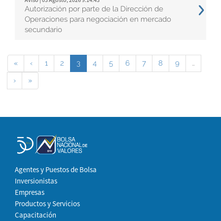
Autorización por parte de la Dirección de
Operaciones para negociación en mercado
secundario
«
‹
1
2
3
4
5
6
7
8
9
…
›
»
Agentes y Puestos de Bolsa
Inversionistas
Empresas
Productos y Servicios
Capacitación