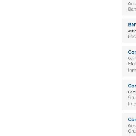
Comu
Ban
BN
Aviso
Fec
Co
Comu
Mul
Inm
Co
Comu
Gru
Imp
Co
Comu
Gru