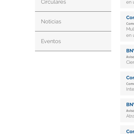
Circulares
en 
Co
Noticias
Comu
Mul
en 
Eventos
BN
Aviso
Cie
Co
Comu
Int
BN
Aviso
Atr
Co