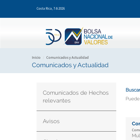
Pasar
Costa Rica,
7-8-2026
al
contenido
principal
Inicio
Comunicados y Actualidad
Comunicados y Actualidad
Buscar
Comunicados de Hechos
Puede
relevantes
Avisos
Co
Comu
Mul