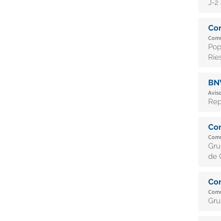
J-2
Co
Comu
Pop
Rie
BN
Aviso
Rep
Co
Comu
Gru
de 
Co
Comu
Gru