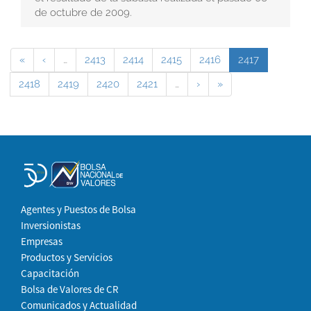
de octubre de 2009.
«
‹
…
2413
2414
2415
2416
2417
2418
2419
2420
2421
…
›
»
Agentes y Puestos de Bolsa
Inversionistas
Empresas
Productos y Servicios
Capacitación
Bolsa de Valores de CR
Comunicados y Actualidad