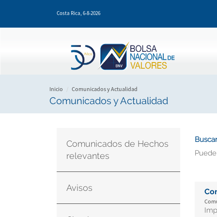
Pasar
Costa Rica,
6-8-2026
al
contenido
principal
Inicio
Comunicados y Actualidad
Comunicados y Actualidad
Buscar
Comunicados de Hechos
Puede
relevantes
Avisos
Co
Comu
Imp