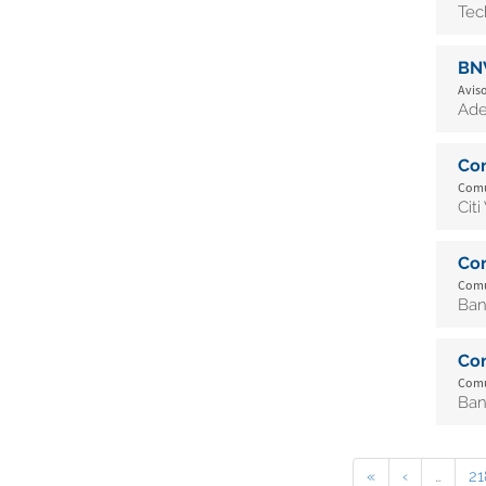
Tec
BN
Aviso
Ade
Co
Comu
Cit
Co
Comu
Ban
Co
Comu
Ban
«
‹
…
21