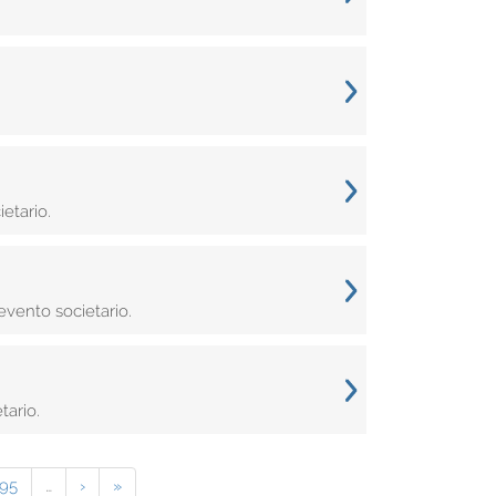
etario.
vento societario.
tario.
195
…
›
»