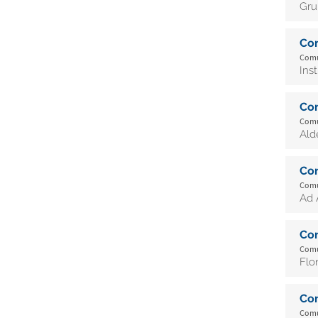
Gru
Co
Comu
Ins
Co
Comu
Ald
Co
Comu
Ad 
Co
Comu
Flo
Co
Comu