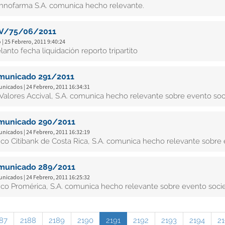
hnofarma S.A. comunica hecho relevante.
V/75/06/2011
 | 25 Febrero, 2011 9:40:24
lanto fecha liquidación reporto tripartito
municado 291/2011
nicados | 24 Febrero, 2011 16:34:31
i Valores Accival, S.A. comunica hecho relevante sobre evento soci
municado 290/2011
nicados | 24 Febrero, 2011 16:32:19
co Citibank de Costa Rica, S.A. comunica hecho relevante sobre e
municado 289/2011
nicados | 24 Febrero, 2011 16:25:32
co Promérica, S.A. comunica hecho relevante sobre evento socie
87
2188
2189
2190
2191
2192
2193
2194
2