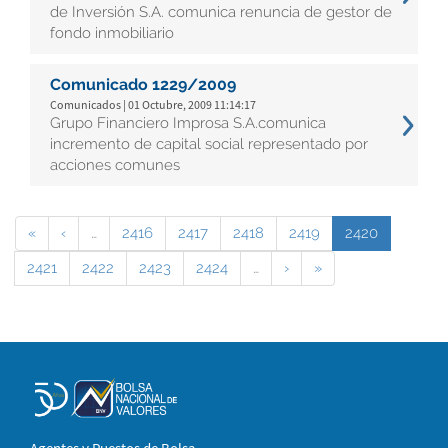
de Inversión S.A. comunica renuncia de gestor de
fondo inmobiliario
Comunicado 1229/2009
Comunicados | 01 Octubre, 2009 11:14:17
Grupo Financiero Improsa S.A.comunica
incremento de capital social representado por
acciones comunes
«
‹
…
2416
2417
2418
2419
2420
2421
2422
2423
2424
…
›
»