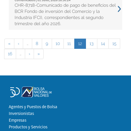
CHR-8718-Comunicado de pago de beneficios del
BCR Fondo de inversión del Comercio y la
Industria (FCI), correspondientes al segundo
trimestre del año 2026.
«
‹
…
8
9
10
11
12
13
14
15
16
…
›
»
Agentes y Puestos de Bolsa
Inversionistas
Empresas
Productos y Servicios