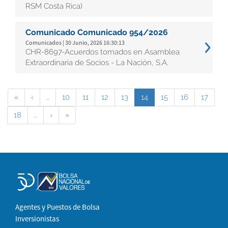
RSM Costa Rica)
Comunicado Comunicado 954/2026
Comunicados | 30 Junio, 2026 16:30:13
CHR-8697-Acuerdos tomados en Asamblea
Extraordinaria de Socios - La Nación, S.A.
«
‹
…
10
11
12
13
14
15
16
17
18
…
›
»
Agentes y Puestos de Bolsa
Inversionistas