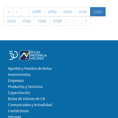
«
‹
…
2288
2289
2290
2291
2292
2293
2294
2295
2296
…
›
»
Agentes y Puestos de Bolsa
Inversionistas
Empresas
Productos y Servicios
Capacitación
Bolsa de Valores de CR
Comunicados y Actualidad
Contáctenos
Intranet