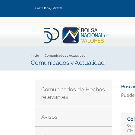
Pasar
Costa Rica,
6-8-2026
al
contenido
principal
Inicio
Comunicados y Actualidad
Comunicados y Actualidad
Buscar
Comunicados de Hechos
Puede
relevantes
Avisos
Co
Comu
CHR