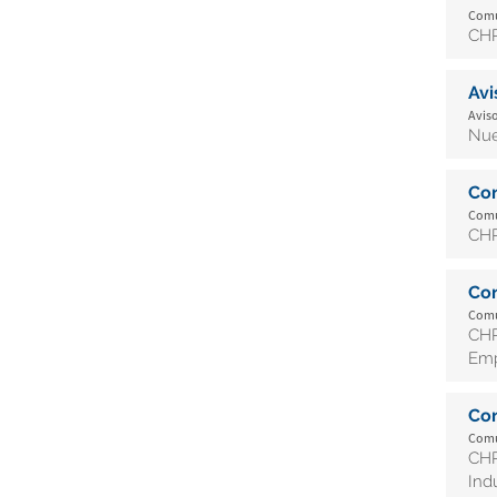
Comun
CHR
Av
Aviso
Nue
Co
Comun
CHR
Co
Comun
CHR
Emp
Co
Comun
CHR
Indu