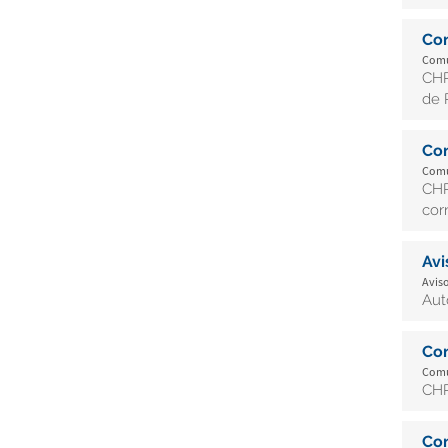
Co
Comu
CHR
de 
Co
Comu
CHR
cor
Av
Aviso
Aut
Co
Comun
CHR
Co