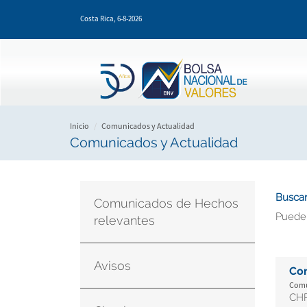
Pasar
Costa Rica,
6-8-2026
al
contenido
principal
Inicio
Comunicados y Actualidad
Comunicados y Actualidad
Buscar
Comunicados de Hechos
Puede
relevantes
Avisos
Co
Comun
CHR