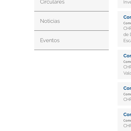
Circulares
Inv
Co
Noticias
Comun
CHR
de 
Eventos
Esc
Co
Comun
CHR
Val
Co
Comun
CHR
Co
Comun
CH