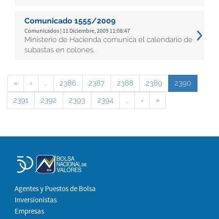
Comunicado 1555/2009
Comunicados | 11 Diciembre, 2009 11:08:47
Ministerio de Hacienda comunica el calendario de
subastas en colones.
«
‹
…
2386
2387
2388
2389
2390
2391
2392
2393
2394
…
›
»
Agentes y Puestos de Bolsa
Inversionistas
Empresas