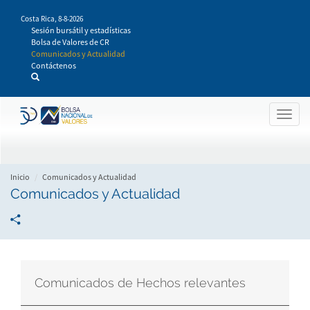
Pasar
Costa Rica,
8-8-2026
al
Sesión bursátil y estadísticas
contenido
Bolsa de Valores de CR
principal
Comunicados y Actualidad
Contáctenos
Togg
navig
Inicio
Comunicados y Actualidad
Comunicados y Actualidad
Comunicados de Hechos relevantes