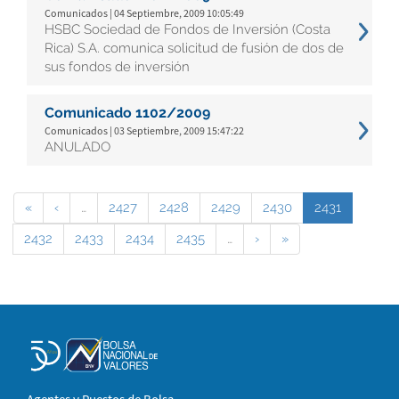
Comunicados | 04 Septiembre, 2009 10:05:49
HSBC Sociedad de Fondos de Inversión (Costa
Rica) S.A. comunica solicitud de fusión de dos de
sus fondos de inversión
Comunicado 1102/2009
Comunicados | 03 Septiembre, 2009 15:47:22
ANULADO
«
‹
…
2427
2428
2429
2430
2431
2432
2433
2434
2435
…
›
»