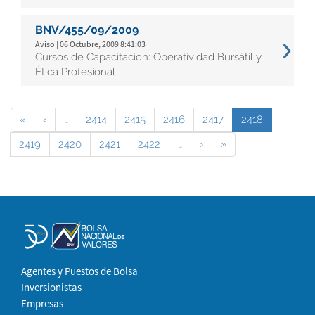
BNV/455/09/2009
Aviso | 06 Octubre, 2009 8:41:03
Cursos de Capacitación: Operatividad Bursátil y
Ética Profesional
«
‹
…
2414
2415
2416
2417
2418
2419
2420
2421
2422
…
›
»
Agentes y Puestos de Bolsa
Inversionistas
Empresas