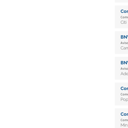
Co
Comu
Cit
BN
Aviso
Cam
BN
Aviso
Ade
Co
Comu
Pop
Co
Comu
Min