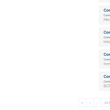
Co
Comu
Min
Co
Comu
Int
Co
Comu
Inm
Co
Comu
BCR
«
‹
…
22