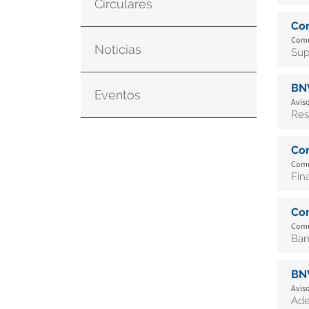
Circulares
Co
Comu
Noticias
Sup
BN
Eventos
Aviso
Res
Co
Comu
Fin
Co
Comu
Ban
BN
Aviso
Ade