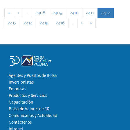
«
‹
…
2408
2409
2410
2411
2412
2413
2414
2415
2416
…
›
»
Agentes y Puestos de Bolsa
Inversionistas
Empresas
Productos y Servicios
Capacitación
Bolsa de Valores de CR
Comunicados y Actualidad
Contáctenos
Intranet