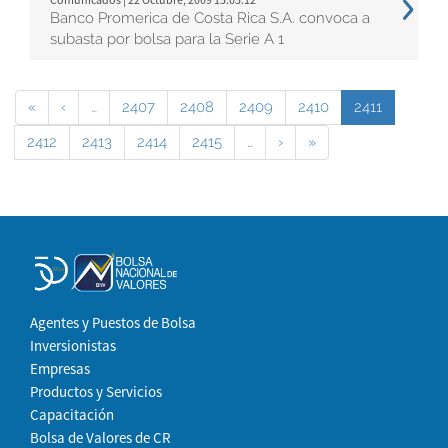
Banco Promerica de Costa Rica S.A. convoca a
subasta por bolsa para la Serie A 1
«
‹
…
2407
2408
2409
2410
2411
2412
2413
2414
2415
…
›
»
Agentes y Puestos de Bolsa
Inversionistas
Empresas
Productos y Servicios
Capacitación
Bolsa de Valores de CR