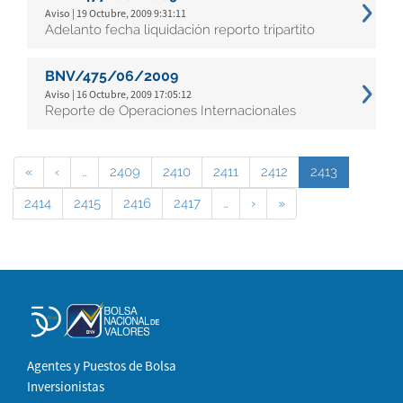
Aviso | 19 Octubre, 2009 9:31:11
Adelanto fecha liquidación reporto tripartito
BNV/475/06/2009
Aviso | 16 Octubre, 2009 17:05:12
Reporte de Operaciones Internacionales
«
‹
…
2409
2410
2411
2412
2413
2414
2415
2416
2417
…
›
»
Agentes y Puestos de Bolsa
Inversionistas