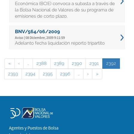
Económica (BCIE) convoca a subasta a través de
la Bolsa Nacional de Valores de su programa de
emisiones de corto plazo.
BNV/564/06/2009
Aviso | 08 Diciembre, 2009 9:11:59
Adelanto fecha liquidación reporto tripartito
«
‹
…
2388
2389
2390
2391
2392
2393
2394
2395
2396
…
›
»
Agentes y Puestos de Bolsa