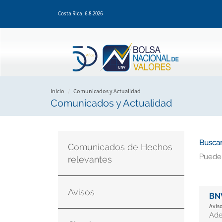
Pasar
Costa Rica,
6-8-2026
al
contenido
principal
Inicio
Comunicados y Actualidad
Comunicados y Actualidad
Buscar
Comunicados de Hechos
Puede
relevantes
Avisos
BN
Aviso
Ade