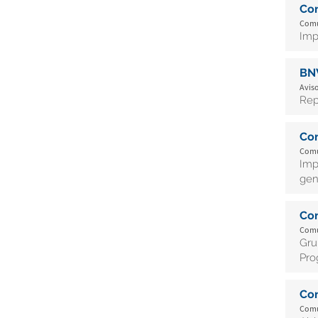
Co
Comu
Imp
BN
Aviso
Rep
Co
Comu
Imp
gen
Co
Comu
Gru
Pro
Co
Comu