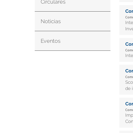
Circulares
Co
Comu
Noticias
Int
Inve
Eventos
Co
Comu
Int
Co
Comu
Sco
de 
Co
Comu
Imp
Con