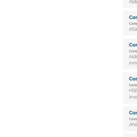
Ald
Co
Comu
Atl
Co
Comu
Ald
Inm
Co
Comu
HSB
inv
Co
Comu
AN