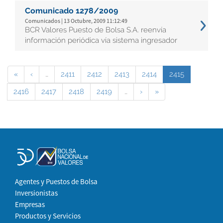
Comunicado 1278/2009
Comunicados | 13 Octubre, 2009 11:12:49
BCR Valores Puesto de Bolsa S.A. reenvía
información periódica vía sistema ingresador
«
‹
…
2411
2412
2413
2414
2415
2416
2417
2418
2419
…
›
»
Agentes y Puestos de Bolsa
Inversionistas
Empresas
Productos y Servicios