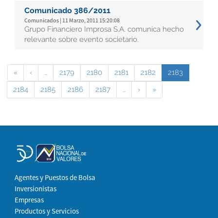
Comunicado 386/2011
Comunicados | 11 Marzo, 2011 15:20:08
Grupo Financiero Improsa S.A. comunica hecho
relevante sobre evento societario.
«
‹
…
2179
2180
2181
2182
2183
2184
2185
2186
2187
…
›
»
Agentes y Puestos de Bolsa
Inversionistas
Empresas
Productos y Servicios