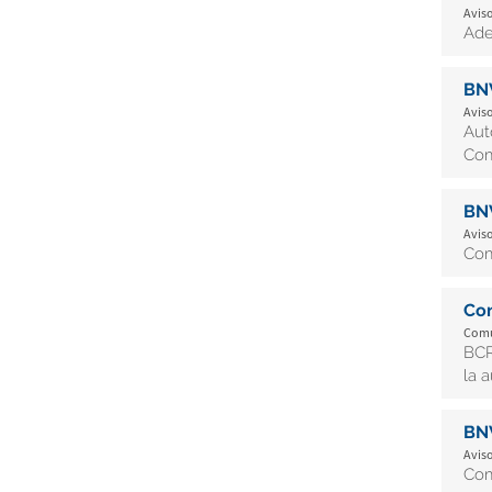
Aviso
Ade
BN
Aviso
Aut
Co
BN
Aviso
Com
Co
Comu
BCR
la a
BN
Aviso
Com