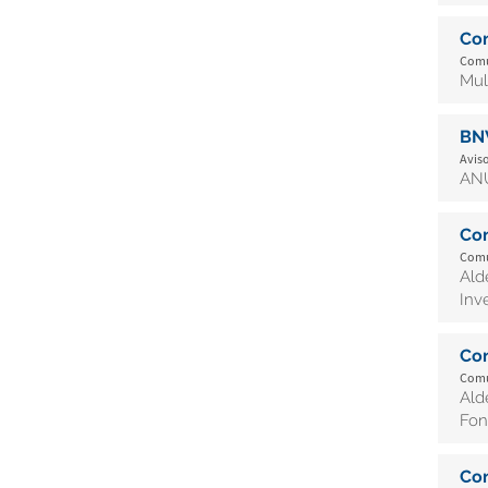
Co
Comu
Mul
BN
Aviso
AN
Co
Comu
Ald
Inv
Co
Comu
Ald
Fon
Co