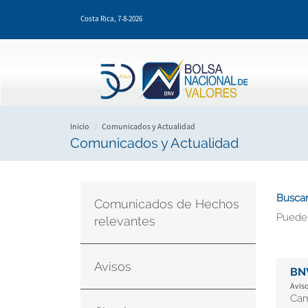
Pasar
Costa Rica,
7-8-2026
al
contenido
principal
Inicio
Comunicados y Actualidad
Comunicados y Actualidad
Buscar
Comunicados de Hechos
Puede
relevantes
Avisos
BN
Aviso
Cam