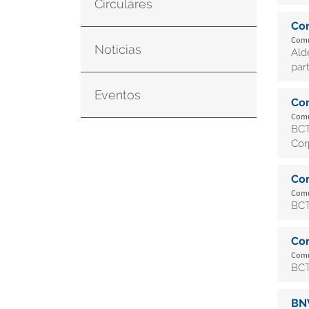
Circulares
Co
Comu
Noticias
Ald
par
Eventos
Co
Comu
BCT
Cor
Co
Comu
BCT
Co
Comu
BCT
BN