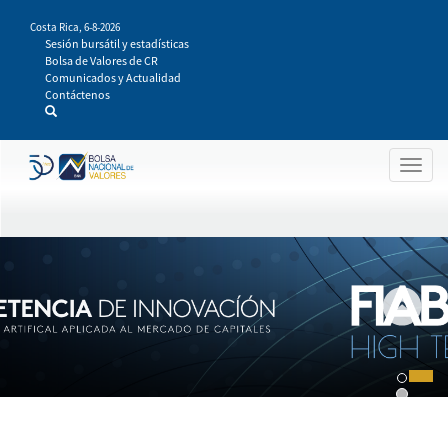
Pasar
Costa Rica,
6-8-2026
al
Sesión bursátil y estadísticas
contenido
Bolsa de Valores de CR
principal
Comunicados y Actualidad
Contáctenos
Togg
navig