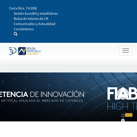
Pasar
Costa Rica,
7-8-2026
al
Sesión bursátil y estadísticas
contenido
Bolsa de Valores de CR
principal
Comunicados y Actualidad
Contáctenos
Togg
navig