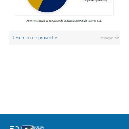
Resumen de proyectos
Descargar
Descargar