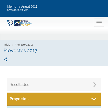
Pasar
Memoria Anual 2017
al
Costa Rica,
9-8-2026
contenido
principal
Togg
navig
Inicio
Proyectos 2017
Proyectos 2017
Resultados
Proyectos