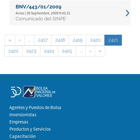
BNV/443/01/2009
Aviso | 30 Septiembre, 2009 9:42:31
Comunicado del SINPE
«
‹
…
2417
2418
2419
2420
2421
2422
2423
2424
2425
…
›
»
Agentes y Puestos de Bolsa
Inversionistas
Empresas
Productos y Servicios
Capacitación