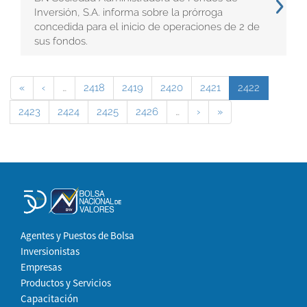
Inversión, S.A. informa sobre la prórroga
concedida para el inicio de operaciones de 2 de
sus fondos.
«
‹
…
2418
2419
2420
2421
2422
2423
2424
2425
2426
…
›
»
Agentes y Puestos de Bolsa
Inversionistas
Empresas
Productos y Servicios
Capacitación