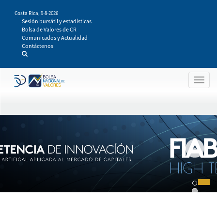
Pasar
Costa Rica,
9-8-2026
al
Sesión bursátil y estadísticas
contenido
Bolsa de Valores de CR
principal
Comunicados y Actualidad
Contáctenos
Togg
navig