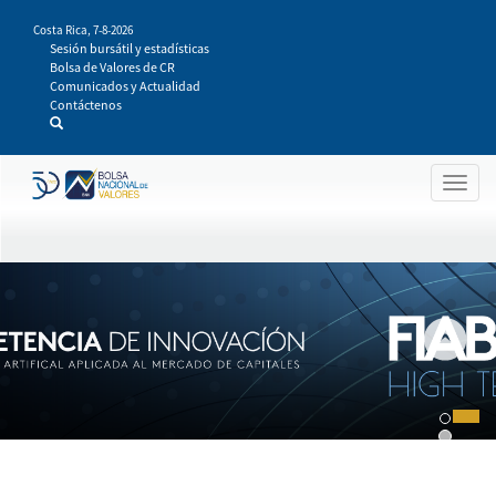
Pasar
Costa Rica,
7-8-2026
al
Sesión bursátil y estadísticas
contenido
Bolsa de Valores de CR
principal
Comunicados y Actualidad
Contáctenos
Togg
navig