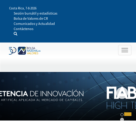
Pasar
Costa Rica,
7-8-2026
al
Sesión bursátil y estadísticas
contenido
Bolsa de Valores de CR
principal
Comunicados y Actualidad
Contáctenos
Togg
navig