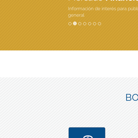
Información de interés para públ
general
BO