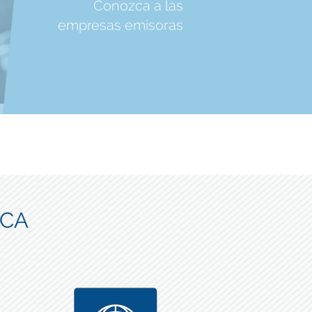
Conozca a las
empresas emisoras
ICA