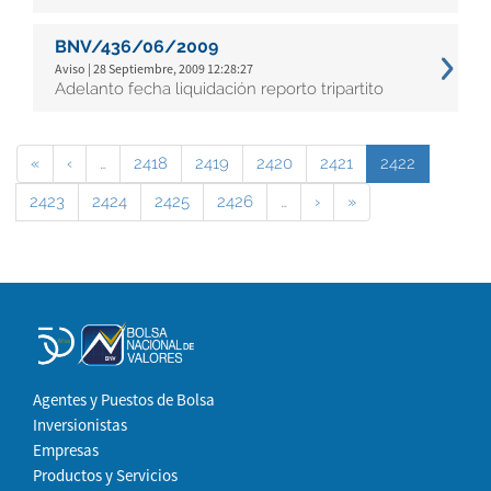
BNV/436/06/2009
Aviso | 28 Septiembre, 2009 12:28:27
Adelanto fecha liquidación reporto tripartito
«
‹
…
2418
2419
2420
2421
2422
2423
2424
2425
2426
…
›
»
Agentes y Puestos de Bolsa
Inversionistas
Empresas
Productos y Servicios